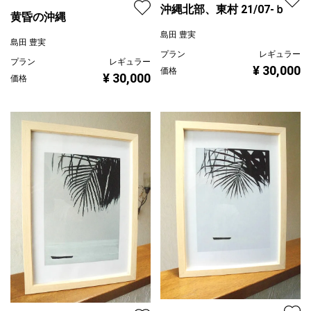
沖縄北部、東村 21/07-ｂ
黄昏の沖縄
島田 豊実
島田 豊実
プラン
レギュラー
プラン
レギュラー
¥ 30,000
価格
¥ 30,000
価格