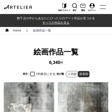
初めてガイド
探す
通知
ログイン
数千点の中からあなたにぴったりのアート作品が見つかる
すべての作品を見る
Home
絵画作品一覧
絵画作品一覧
6,340
件
1列表示にする
人気順
新着順
表示：
並び順：