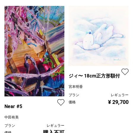
ジィ〜 18cm正方形額付
宮本明香
プラン
レギュラー
¥ 29,700
価格
Near #5
中田有美
プラン
レギュラー
購入不可
価格