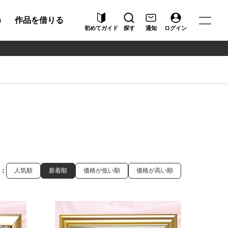
う
作品を借りる
初めてガイド
探す
通知
ログイン
：
人気順
新着順
価格が低い順
価格が高い順