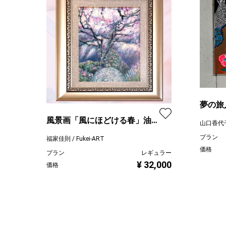
夢の旅
風景画「風にほどける春」油
山口香代
彩画 F3 / 額付き
プラン
福家佳則 / Fukei-ART
価格
プラン
レギュラー
¥ 32,000
価格