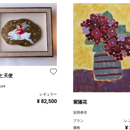
と天使
use
レギュラー
¥ 82,500
紫陽花
安岡孝司
プラン
レ
¥
価格