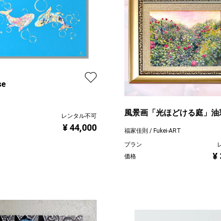
se
風景画「光ほどける庭」油
レンタル不可
画 F3 / 額付き
¥ 44,000
福家佳則 / Fukei-ART
プラン
¥
価格