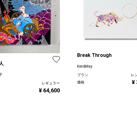
Break Through
人
Ken&May
子
プラン
レ
¥
価格
レギュラー
¥ 64,600