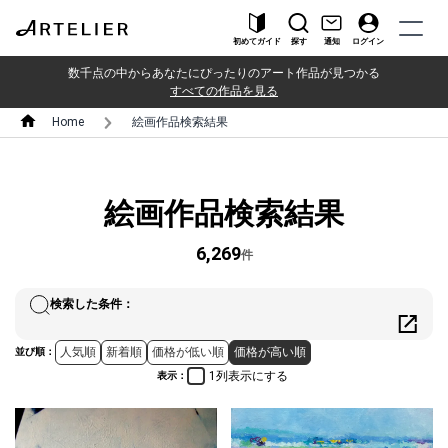
初めてガイド
探す
通知
ログイン
数千点の中からあなたにぴったりのアート作品が見つかる
すべての作品を見る
Home
絵画作品検索結果
絵画作品検索結果
6,269
件
検索した条件：
人気順
新着順
価格が低い順
価格が高い順
並び順：
1列表示にする
表示：