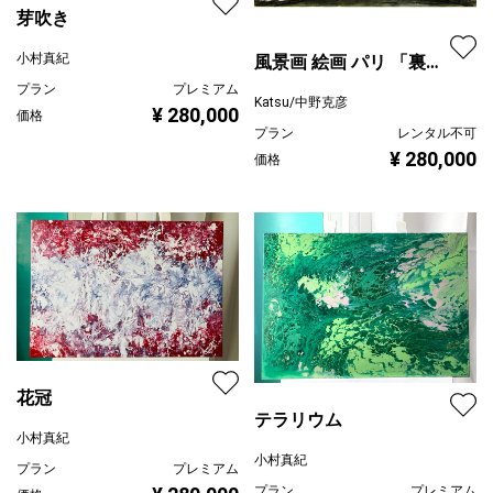
芽吹き
小村真紀
風景画 絵画 パリ 「裏通
りの赤い扉のアパートメ
プラン
プレミアム
Katsu/中野克彦
¥ 280,000
ント」
価格
プラン
レンタル不可
¥ 280,000
価格
花冠
テラリウム
小村真紀
小村真紀
プラン
プレミアム
プラン
プレミアム