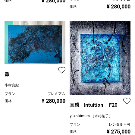
¥ 280,000
価格
¥ 280,000
価格
蟲
小村真紀
プラン
プレミアム
¥ 280,000
価格
直感 Intuition F20
yuko kimura （木村祐子）
プラン
レンタル不可
¥ 275,000
価格