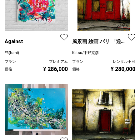
Against
風景画 絵画 パリ 「通り
の赤い靴屋」
F3(fumi)
Katsu/中野克彦
プラン
プレミアム
プラン
レンタル不可
¥ 286,000
¥ 280,000
価格
価格