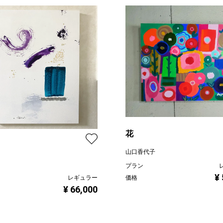
花
山口香代子
プラン
¥
レギュラー
価格
¥ 66,000