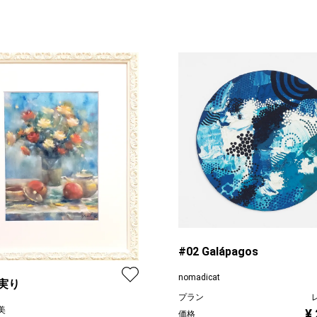
#02 Galápagos
nomadicat
実り
プラン
美
¥
価格