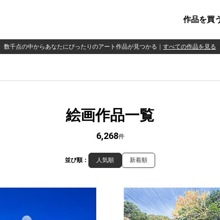
作品を買
数千点の中からあなたにぴったりのアート作品が見つかる
｜
すべての作品を見る
絵画作品一覧
6,268
件
並び順：
人気順
新着順