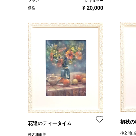
プラン
レギュラー
¥ 20,000
価格
初秋の
花達のティータイム
神之浦由
神之浦由美