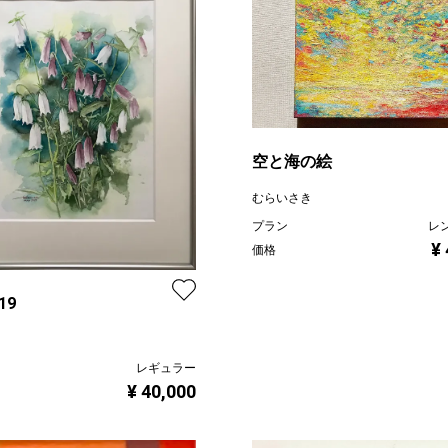
空と海の絵
むらいさき
プラン
レ
¥
価格
19
レギュラー
¥ 40,000