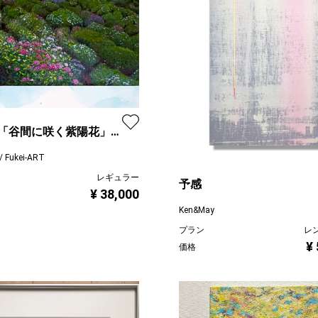
「谷間に咲く紫陽花」
画 B-2 額なし
Fukei-ART
レギュラー
予感
¥ 38,000
Ken&May
プラン
レ
¥
価格