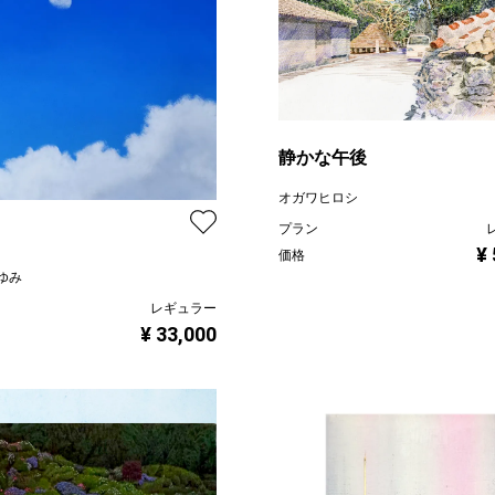
静かな午後
オガワヒロシ
プラン
¥
価格
ゆみ
レギュラー
¥ 33,000