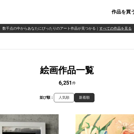
作品を買
数千点の中からあなたにぴったりのアート作品が見つかる
｜
すべての作品を見る
絵画作品一覧
6,251
件
並び順：
人気順
新着順