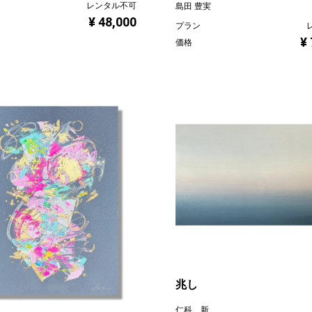
レンタル不可
島田 豊実
¥ 48,000
プラン
¥
価格
兆し
仁科 新