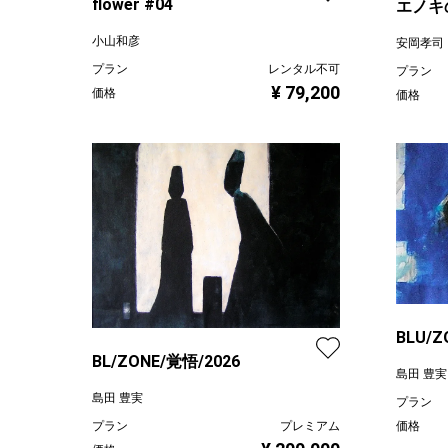
flower #04
エノキ
小山和彦
安岡孝司
プラン
レンタル不可
プラン
¥ 79,200
価格
価格
BLU/Z
BL/ZONE/覚悟/2026
島田 豊実
島田 豊実
プラン
プラン
プレミアム
価格