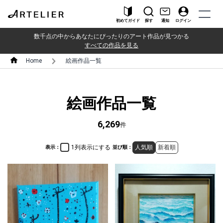
初めてガイド
探す
通知
ログイン
数千点の中からあなたにぴったりのアート作品が見つかる
すべての作品を見る
Home
絵画作品一覧
絵画作品一覧
6,269
件
1列表示にする
人気順
新着順
表示：
並び順：