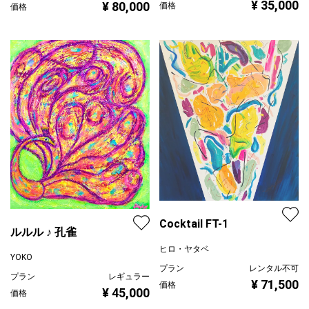
¥ 35,000
¥ 80,000
価格
価格
Cocktail FT-1
ルルル ♪ 孔雀
ヒロ・ヤタベ
YOKO
プラン
レンタル不可
プラン
レギュラー
¥ 71,500
価格
¥ 45,000
価格