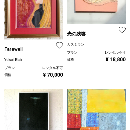
光の残響
カスミラン
Farewell
プラン
レンタル不可
¥ 18,800
価格
Yukari Blair
プラン
レンタル不可
¥ 70,000
価格