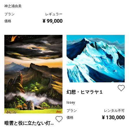
神之浦由美
プラン
レギュラー
¥ 99,000
価格
幻想・ヒマラヤ１
Issey
プラン
レンタル不可
¥ 130,000
価格
暗雲と役に立たない灯台