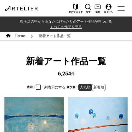
初めてガイド
探す
通知
ログイン
数千点の中からあなたにぴったりのアート作品が見つかる
すべての作品を見る
Home
新着アート作品一覧
新着アート作品一覧
6,254
件
1列表示にする
人気順
新着順
表示：
並び順：