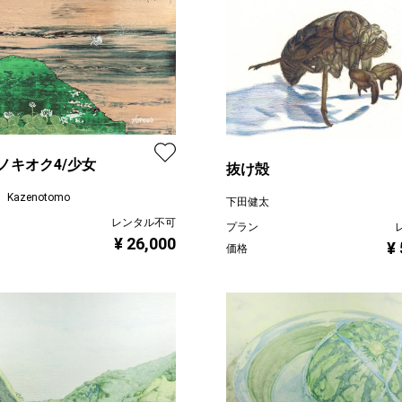
ノキオク4/少女
抜け殻
azenotomo
下田健太
レンタル不可
プラン
¥ 26,000
¥
価格