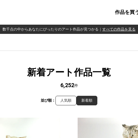
作品を買
数千点の中からあなたにぴったりのアート作品が見つかる
｜
すべての作品を見る
新着アート作品一覧
6,252
件
並び順：
人気順
新着順