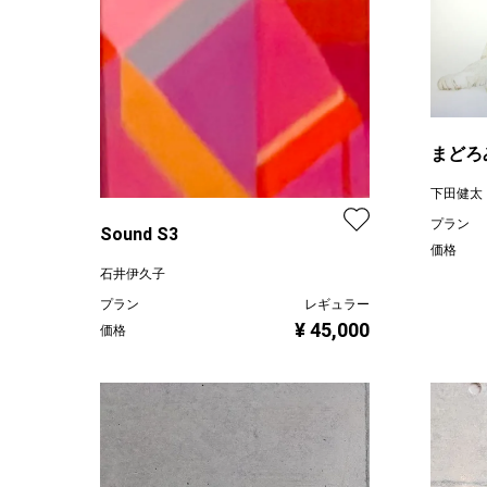
まどろ
下田健太
プラン
Sound S3
価格
石井伊久子
プラン
レギュラー
¥ 45,000
価格