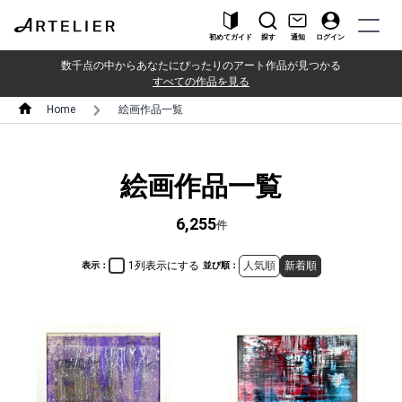
初めてガイド
探す
通知
ログイン
数千点の中からあなたにぴったりのアート作品が見つかる
すべての作品を見る
Home
絵画作品一覧
絵画作品一覧
6,255
件
1列表示にする
人気順
新着順
表示：
並び順：