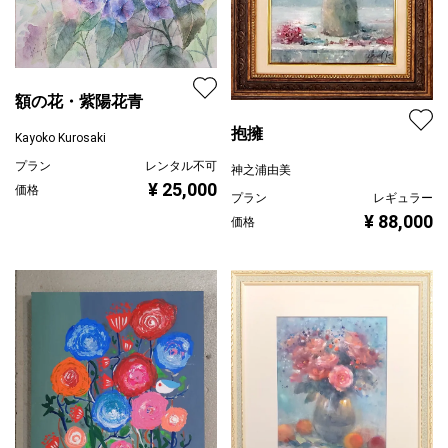
額の花・紫陽花青
抱擁
Kayoko Kurosaki
プラン
レンタル不可
神之浦由美
¥ 25,000
価格
プラン
レギュラー
¥ 88,000
価格