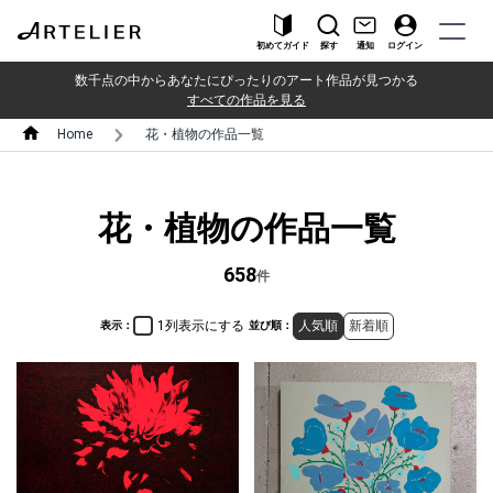
初めてガイド
探す
通知
ログイン
数千点の中からあなたにぴったりのアート作品が見つかる
すべての作品を見る
Home
花・植物の作品一覧
花・植物の作品一覧
658
件
1列表示にする
人気順
新着順
表示：
並び順：