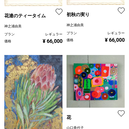
初秋の実り
花達のティータイム
神之浦由美
神之浦由美
プラン
レギュラー
プラン
レギュラー
¥ 66,000
¥ 66,000
価格
価格
花
山口香代子