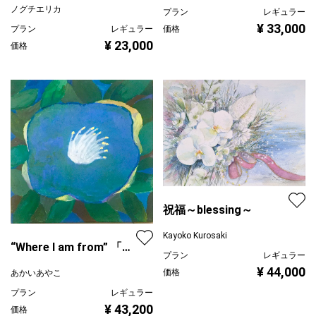
カラテア ハナノモリ
花丼 75
洲崎 永世
ノグチエリカ
プラン
レギュラー
¥ 33,000
価格
プラン
レギュラー
¥ 23,000
価格
祝福～blessing～
Kayoko Kurosaki
“Where I am from” 「い
プラン
レギュラー
つかもどるところ」
¥ 44,000
価格
あかいあやこ