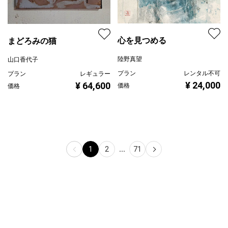
心を見つめる
まどろみの猫
陸野真望
山口香代子
プラン
レンタル不可
プラン
レギュラー
¥ 24,000
¥ 64,600
価格
価格
1
2
...
71