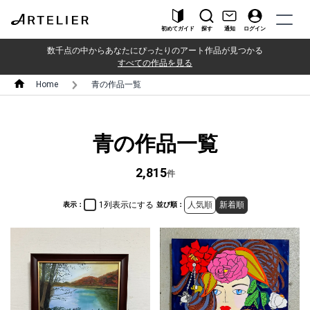
初めてガイド
探す
通知
ログイン
数千点の中からあなたにぴったりのアート作品が見つかる
すべての作品を見る
Home
青の作品一覧
青の作品一覧
2,815
件
1列表示にする
人気順
新着順
表示：
並び順：