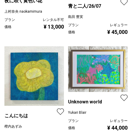
夜に咲く黄色い花
青と二人/26/07
上村奈央 naokamimura
島田 豊実
プラン
レンタル不可
プラン
レギュラー
¥ 13,000
価格
¥ 45,000
価格
Unknown world
Yukari Blair
こんにちは
プラン
レギュラー
樫内あずみ
¥ 44,000
価格