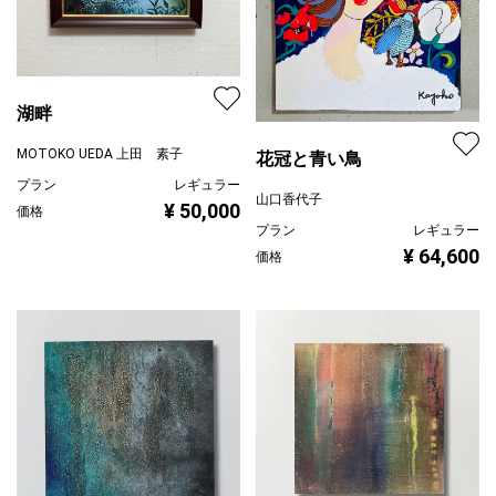
湖畔
MOTOKO UEDA 上田 素子
花冠と青い鳥
プラン
レギュラー
山口香代子
¥ 50,000
価格
プラン
レギュラー
¥ 64,600
価格