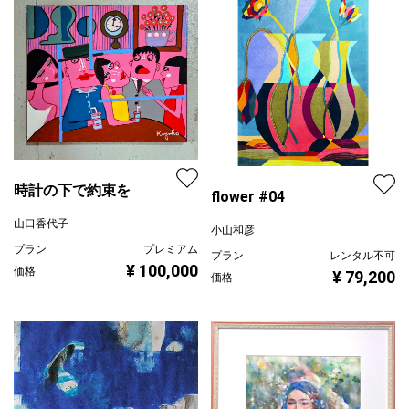
時計の下で約束を
flower #04
山口香代子
小山和彦
プラン
プレミアム
プラン
レンタル不可
¥ 100,000
価格
¥ 79,200
価格